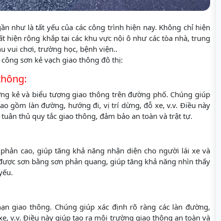
ần như là tất yếu của các công trình hiện nay. Không chỉ hiện
t hiện rộng khắp tại các khu vực nội ô như các tòa nhà, trung
 vui chơi, trường học, bệnh viện..
i công sơn kẻ vạch giao thông đô thị:
thông:
ờng kẻ và biểu tượng giao thông trên đường phố. Chúng giúp
o gồm làn đường, hướng đi, vị trí dừng, đỗ xe, v.v. Điều này
tuân thủ quy tắc giao thông, đảm bảo an toàn và trật tự.
phản cao, giúp tăng khả năng nhận diện cho người lái xe và
 được sơn bằng sơn phản quang, giúp tăng khả năng nhìn thấy
yếu.
nạn giao thông. Chúng giúp xác định rõ ràng các làn đường,
e, v.v. Điều này giúp tạo ra môi trường giao thông an toàn và