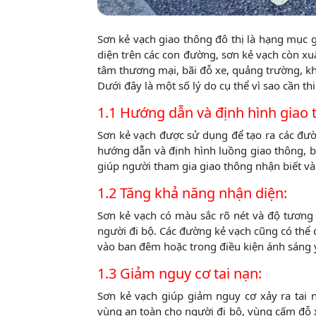
Sơn kẻ vạch giao thông đô thị là hạng mục g
diện trên các con đường, sơn kẻ vạch còn xuấ
tâm thương mại, bãi đỗ xe, quảng trường, khu
Dưới đây là một số lý do cụ thể vì sao cần th
1.1 Hướng dẫn và định hình giao 
Sơn kẻ vạch được sử dụng để tạo ra các đư
hướng dẫn và định hình luồng giao thông, ba
giúp người tham gia giao thông nhận biết và 
1.2 Tăng khả năng nhận diện:
Sơn kẻ vạch có màu sắc rõ nét và độ tương 
người đi bộ. Các đường kẻ vạch cũng có thể
vào ban đêm hoặc trong điều kiện ánh sáng 
1.3 Giảm nguy cơ tai nạn:
Sơn kẻ vạch giúp giảm nguy cơ xảy ra tai 
vùng an toàn cho người đi bộ, vùng cấm đỗ x