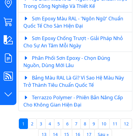
Trong Công Nghiệp Và Thiết Kế
Sơn Epoxy Màu RAL - 'Ngôn Ngữ' Chuẩn
Quốc Tế Cho Sàn Hiện Đại
Sơn Epoxy Chống Trượt - Giải Pháp Nhỏ
Cho Sự An Tâm Mỗi Ngày
Phân Phối Sơn Epoxy - Chọn Đúng
Nguồn, Dùng Mới Lâu
Bảng Màu RAL Là Gì? Vì Sao Hệ Màu Này
Trở Thành Tiêu Chuẩn Quốc Tế
Terrazzo Polymer - Phiên Bản Nâng Cấp
Cho Không Gian Hiện Đại
1
2
3
4
5
6
7
8
9
10
11
12
13
14
15
16
17
Sau »