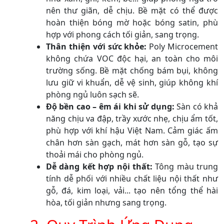
nên thư giãn, dễ chịu. Bề mặt có thể được
hoàn thiện bóng mờ hoặc bóng satin, phù
hợp với phong cách tối giản, sang trọng.
Thân thiện với sức khỏe:
Poly Microcement
không chứa VOC độc hại, an toàn cho môi
trường sống. Bề mặt chống bám bụi, không
lưu giữ vi khuẩn, dễ vệ sinh, giúp không khí
phòng ngủ luôn sạch sẽ.
Độ bền cao – êm ái khi sử dụng:
Sàn có khả
năng chịu va đập, trầy xước nhẹ, chịu ẩm tốt,
phù hợp với khí hậu Việt Nam. Cảm giác ấm
chân hơn sàn gạch, mát hơn sàn gỗ, tạo sự
thoải mái cho phòng ngủ.
Dễ dàng kết hợp nội thất:
Tông màu trung
tính dễ phối với nhiều chất liệu nội thất như
gỗ, đá, kim loại, vải... tạo nên tổng thể hài
hòa, tối giản nhưng sang trọng.