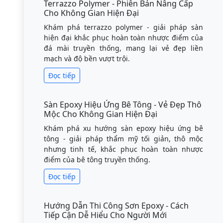
Bảng Màu RAL Là Gì? Vì Sao Hệ Màu Này
Trở Thành Tiêu Chuẩn Quốc Tế
Khám phá bảng màu RAL - hệ thống tiêu
chuẩn giúp đồng bộ màu sắc trong công
nghiệp, xây dựng và nội thất. Tại sao thi công
sơn epoxy luôn ưu tiên mã màu RAL?
Đọc tiếp
Terrazzo Polymer - Phiên Bản Nâng Cấp
Cho Không Gian Hiện Đại