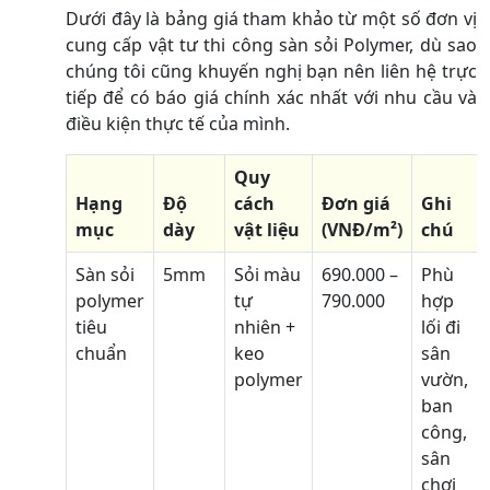
Dưới đây là bảng giá tham khảo từ một số đơn vị
cung cấp vật tư thi công sàn sỏi Polymer, dù sao
chúng tôi cũng khuyến nghị bạn nên liên hệ trực
tiếp để có báo giá chính xác nhất với nhu cầu và
điều kiện thực tế của mình.
Quy
Hạng
Độ
cách
Đơn giá
Ghi
mục
dày
vật liệu
(VNĐ/m²)
chú
Sàn sỏi
5mm
Sỏi màu
690.000 –
Phù
polymer
tự
790.000
hợp
tiêu
nhiên +
lối đi
chuẩn
keo
sân
polymer
vườn,
ban
công,
sân
chơi