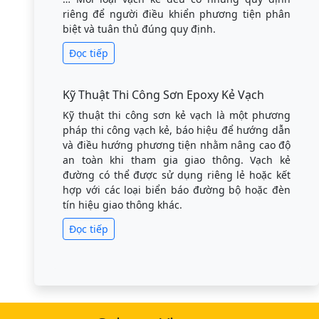
Góc Nhìn Của Người Trẻ Về Sơn Epoxy -
Khi Vật Liệu Phản Ánh Cách Chúng Ta
Sống
Khám phá lý do vì sao sơn epoxy trở thành xu
hướng thiết kế cho giới trẻ, từ thẩm mỹ tối giản
đến tư duy bền vững và bảo vệ môi trường.
Đọc tiếp
Các Yếu Tố Làm Nên Tính Vượt Thời Gian
Của Terrazzo Polymer