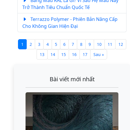
Bảng Màu RAL Là Gì? Vì Sao Hệ Màu Này
Trở Thành Tiêu Chuẩn Quốc Tế
Terrazzo Polymer - Phiên Bản Nâng Cấp
Cho Không Gian Hiện Đại
1
2
3
4
5
6
7
8
9
10
11
12
13
14
15
16
17
Sau »
Bài viết mới nhất