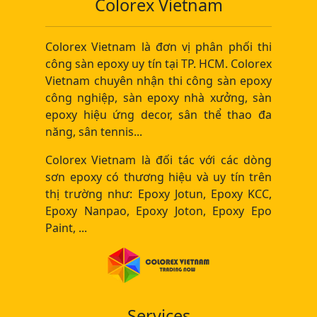
Khám phá vì sao terrazzo polymer được xem là
vật liệu lát sàn bền vững, thẩm mỹ linh hoạt và
trường tồn, phù hợp với mọi phong cách thiết
kế hiện đại.
Đọc tiếp
Màu Sơn Kẻ Vạch Thường dùng Cho Bãi
Đỗ Xe
Quy chuẩn kỹ thuật Quốc gia về báo hiệu