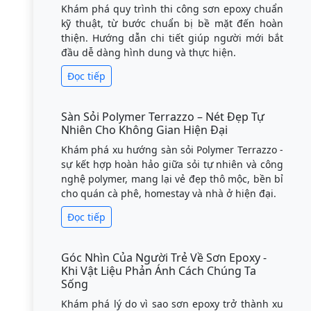
Khám phá terrazzo polymer - giải pháp sàn
hiện đại khắc phục hoàn toàn nhược điểm của
đá mài truyền thống, mang lại vẻ đẹp liền
mạch và độ bền vượt trội.
Đọc tiếp
Sàn Epoxy Hiệu Ứng Bê Tông - Vẻ Đẹp Thô
Mộc Cho Không Gian Hiện Đại
Khám phá xu hướng sàn epoxy hiệu ứng bê
tông - giải pháp thẩm mỹ tối giản, thô mộc