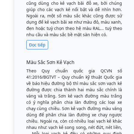
Đọc tiếp
Sàn Sỏi Polymer Terrazzo – Nét Đẹp Tự
Nhiên Cho Không Gian Hiện Đại
Khám phá xu hướng sàn sỏi Polymer Terrazzo -
sự kết hợp hoàn hảo giữa sỏi tự nhiên và công
nghệ polymer, mang lại vẻ đẹp thô mộc, bền bỉ
cho quán cà phê, homestay và nhà ở hiện đại.
Đọc tiếp