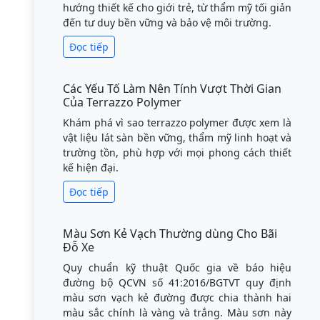
nhưng tinh tế, khắc phục hoàn toàn nhược
điểm của bê tông truyền thống.
Đọc tiếp
Hướng Dẫn Thi Công Sơn Epoxy - Cách
Tiếp Cận Dễ Hiểu Cho Người Mới
Khám phá quy trình thi công sơn epoxy chuẩn
kỹ thuật, từ bước chuẩn bị bề mặt đến hoàn
thiện. Hướng dẫn chi tiết giúp người mới bắt
đầu dễ dàng hình dung và thực hiện.