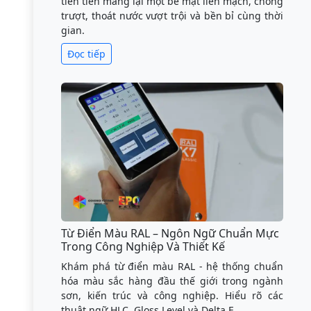
tiên tiến mang lại một bề mặt liền mạch, chống
trượt, thoát nước vượt trội và bền bỉ cùng thời
gian.
Đọc tiếp
Từ Điển Màu RAL – Ngôn Ngữ Chuẩn Mực
Trong Công Nghiệp Và Thiết Kế
Khám phá từ điển màu RAL - hệ thống chuẩn
hóa màu sắc hàng đầu thế giới trong ngành
sơn, kiến trúc và công nghiệp. Hiểu rõ các
thuật ngữ HLC, Gloss Level và Delta E.