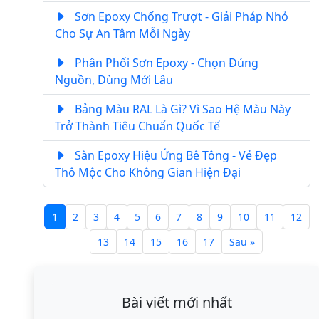
Sơn Epoxy Chống Trượt - Giải Pháp Nhỏ
Cho Sự An Tâm Mỗi Ngày
Phân Phối Sơn Epoxy - Chọn Đúng
Nguồn, Dùng Mới Lâu
Bảng Màu RAL Là Gì? Vì Sao Hệ Màu Này
Trở Thành Tiêu Chuẩn Quốc Tế
Sàn Epoxy Hiệu Ứng Bê Tông - Vẻ Đẹp
Thô Mộc Cho Không Gian Hiện Đại
1
2
3
4
5
6
7
8
9
10
11
12
13
14
15
16
17
Sau »
Bài viết mới nhất