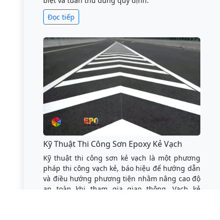
biệt và tuân thủ đúng quy định.
Đọc tiếp
Kỹ Thuật Thi Công Sơn Epoxy Kẻ Vạch
Kỹ thuật thi công sơn kẻ vạch là một phương
pháp thi công vạch kẻ, báo hiệu để hướng dẫn
và điều hướng phương tiện nhằm nâng cao độ
an toàn khi tham gia giao thông. Vạch kẻ
đường có thể được sử dụng riêng lẻ hoặc kết
hợp với các loại biển báo đường bộ hoặc đèn
tín hiệu giao thông khác.