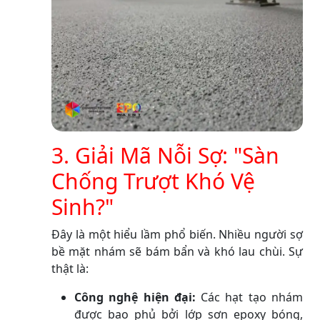
3. Giải Mã Nỗi Sợ: "Sàn
Chống Trượt Khó Vệ
Sinh?"
Đây là một hiểu lầm phổ biến. Nhiều người sợ
bề mặt nhám sẽ bám bẩn và khó lau chùi. Sự
thật là:
Công nghệ hiện đại:
Các hạt tạo nhám
được bao phủ bởi lớp sơn epoxy bóng,