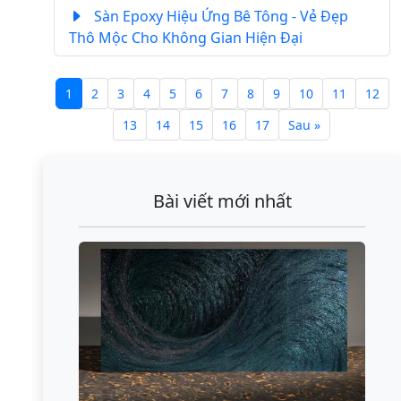
Sàn Epoxy Hiệu Ứng Bê Tông - Vẻ Đẹp
Thô Mộc Cho Không Gian Hiện Đại
1
2
3
4
5
6
7
8
9
10
11
12
13
14
15
16
17
Sau »
Bài viết mới nhất