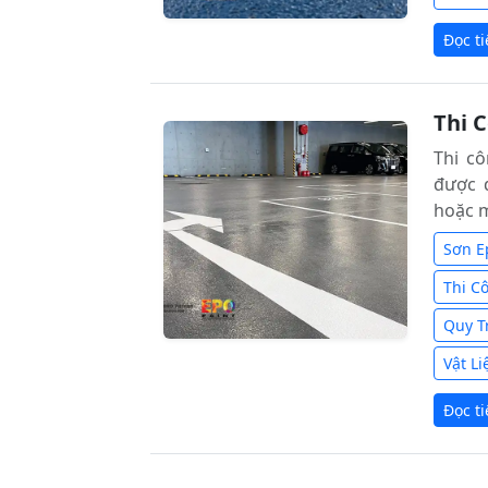
Đọc t
Thi 
Thi cô
được 
hoặc m
Sơn E
Thi C
Quy T
Vật L
Đọc t