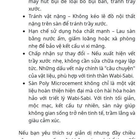
máy hút bụi để loại bỏ bụi bẩn, tránh trầy
xước.
Tránh vật nặng – Không kéo lê đồ nội thất
nặng trên sàn để tránh trầy xước.
Hạn chế sử dụng hóa chất mạnh – Lau sàn
bằng nước ấm, giấm loãng hoặc xà phòng
nhẹ để bảo vệ kết cấu vi xi măng.
Chấp nhận sự thay đổi – Nếu xuất hiện vết
trầy xước nhẹ, không cần sửa chữa ngay lập
tức. Những dấu vết này chính là "câu chuyện"
của vật liệu, phù hợp với tinh thần Wabi-Sabi.
Sàn Poly Microcement không chỉ là một vật
liệu hoàn thiện hiện đại mà còn hài hòa hoàn
hảo với triết lý Wabi-Sabi. Với tính tối giản,
mộc mạc, kết cấu tự nhiên, sàn này giúp
không gian sống trở nên tinh tế, trầm lắng và
giàu cảm xúc.
Nếu bạn yêu thích sự giản dị nhưng đầy chiều