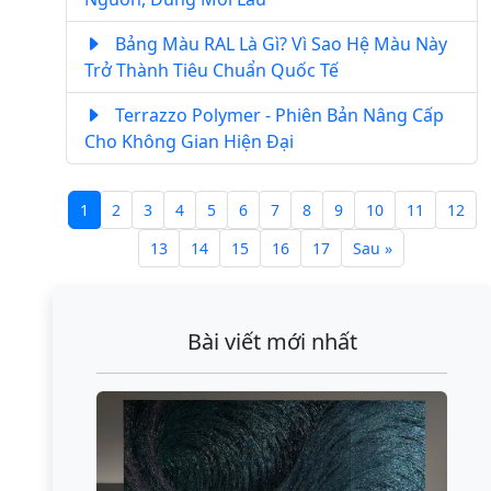
Bảng Màu RAL Là Gì? Vì Sao Hệ Màu Này
Trở Thành Tiêu Chuẩn Quốc Tế
Terrazzo Polymer - Phiên Bản Nâng Cấp
Cho Không Gian Hiện Đại
1
2
3
4
5
6
7
8
9
10
11
12
13
14
15
16
17
Sau »
Bài viết mới nhất