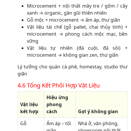
Microcement + nội thất mây tre / gốm / cây
xanh → organic, gần gũi thiên nhiên
Gỗ mộc + microcement → ấm áp, thư giãn
Vật liệu tái chế (gỗ pallet, chai thủy tinh) +
microcement → phong cách mộc mạc, bền
vững
Vật liệu tự nhiên (đá cuội, đá sỏi) +
microcement → không gian zen, thư giãn
Lý tưởng cho quán cà phê, homestay, studio thư
giãn
4.6 Tổng Kết Phối Hợp Vật Liệu
Hiệu ứng
Vật liệu
phong
kết hợp
cách
Gợi ý không gian
Gỗ
Ấm áp – tối
Nhà ở, văn phòng,
giản
showroom nội thất