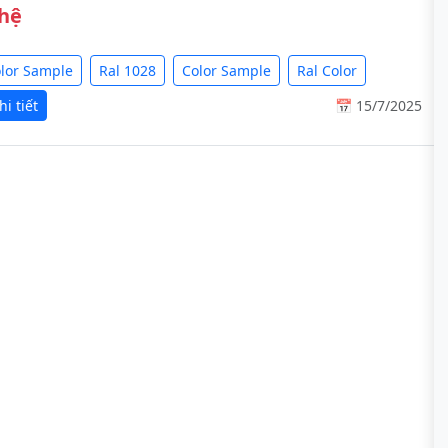
 hệ
olor Sample
Ral 1028
Color Sample
Ral Color
i tiết
📅 15/7/2025