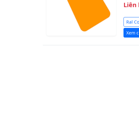
Liên
Ral C
Xem ch