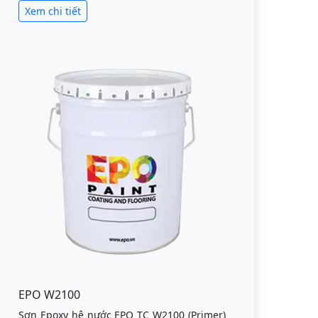
Xem chi tiết
EPO W2100
Sơn Epoxy hệ nước EPO TC W2100 (Primer)