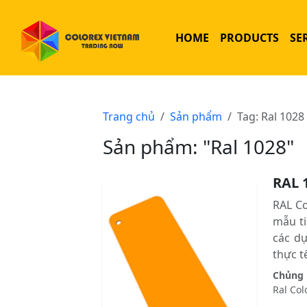
HOME
PRODUCTS
SE
Trang chủ
Sản phẩm
Tag: Ral 1028
Sản phẩm: "Ral 1028"
RAL 
RAL C
mẫu ti
các d
thực tê
Chủng l
Ral Col