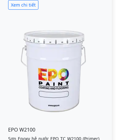
Xem chi tiết
EPO W2100
Sơn Epoxy hệ nước EPO TC W2100 (Primer)