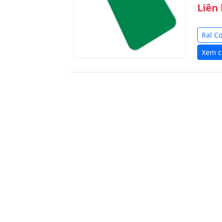
Liên
Ral C
Xem ch