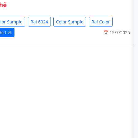
 hệ
olor Sample
Ral 6024
Color Sample
Ral Color
i tiết
📅 15/7/2025