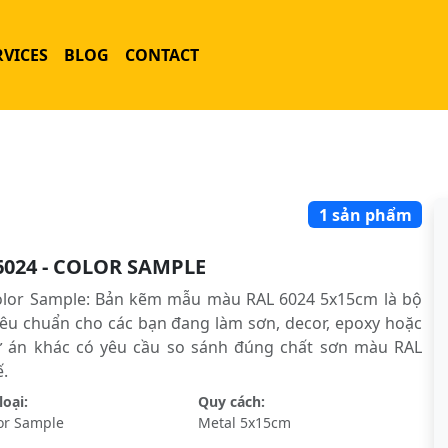
RVICES
BLOG
CONTACT
1 sản phẩm
6024 - COLOR SAMPLE
olor Sample: Bản kẽm mẫu màu RAL 6024 5x15cm là bộ
êu chuẩn cho các bạn đang làm sơn, decor, epoxy hoặc
ự án khác có yêu cầu so sánh đúng chất sơn màu RAL
́.
oại:
Quy cách:
or Sample
Metal 5x15cm