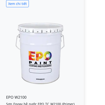
Xem chi tiết
EPO W2100
Sơn Epoxy hệ nước EPO TC W2100 (Primer)