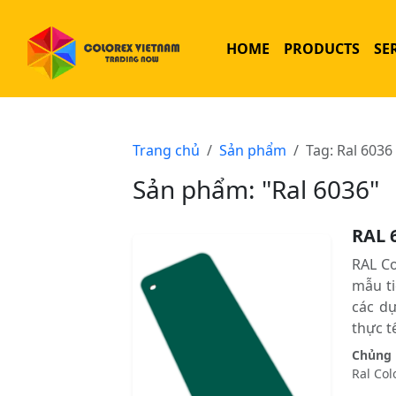
HOME
PRODUCTS
SE
Trang chủ
Sản phẩm
Tag: Ral 6036
Sản phẩm: "Ral 6036"
RAL 
RAL C
mẫu ti
các d
thực tê
Chủng l
Ral Col