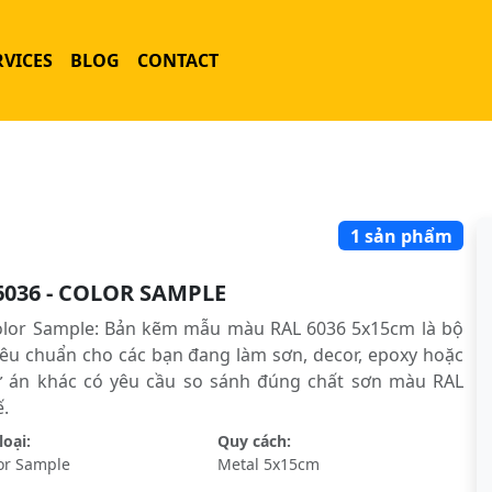
RVICES
BLOG
CONTACT
1 sản phẩm
6036 - COLOR SAMPLE
olor Sample: Bản kẽm mẫu màu RAL 6036 5x15cm là bộ
êu chuẩn cho các bạn đang làm sơn, decor, epoxy hoặc
ự án khác có yêu cầu so sánh đúng chất sơn màu RAL
́.
oại:
Quy cách:
or Sample
Metal 5x15cm