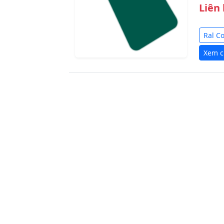
Liên
Ral C
Xem ch