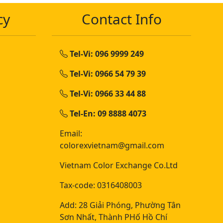
cy
Contact Info
Tel-Vi: 096 9999 249
Tel-Vi: 0966 54 79 39
Tel-Vi: 0966 33 44 88
Tel-En: 09 8888 4073
Email:
colorexvietnam@gmail.com
Vietnam Color Exchange Co.Ltd
Tax-code: 0316408003
Add: 28 Giải Phóng, Phường Tân
Sơn Nhất, Thành PHố Hồ Chí