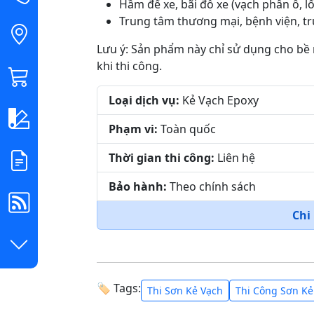
Hầm để xe, bãi đỗ xe (vạch phân ô, lố
Trung tâm thương mại, bệnh viện, t
Lưu ý: Sản phẩm này chỉ sử dụng cho bề 
khi thi công.
Loại dịch vụ:
Kẻ Vạch Epoxy
Phạm vi:
Toàn quốc
Thời gian thi công:
Liên hệ
Bảo hành:
Theo chính sách
Chi
🏷 Tags:
Thi Sơn Kẻ Vạch
Thi Công Sơn Kẻ