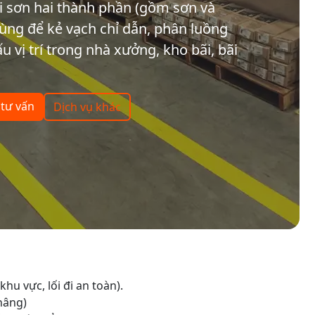
ại sơn hai thành phần (gồm sơn và
ùng để kẻ vạch chỉ dẫn, phân luồng
 vị trí trong nhà xưởng, kho bãi, bãi
 tư vấn
Dịch vụ khác
hu vực, lối đi an toàn).
 nâng)