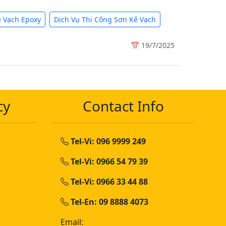
̉ Vạch Epoxy
Dịch Vụ Thi Công Sơn Kẻ Vạch
📅 19/7/2025
cy
Contact Info
Tel-Vi: 096 9999 249
Tel-Vi: 0966 54 79 39
Tel-Vi: 0966 33 44 88
Tel-En: 09 8888 4073
Email: