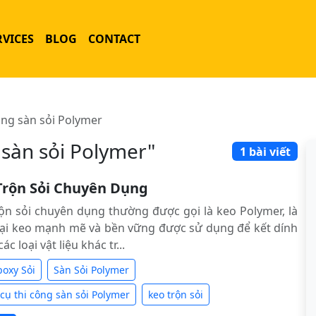
RVICES
BLOG
CONTACT
ông sàn sỏi Polymer
 sàn sỏi Polymer"
1 bài viết
Trộn Sỏi Chuyên Dụng
ộn sỏi chuyên dụng thường được gọi là keo Polymer, là
ại keo mạnh mẽ và bền vững được sử dụng để kết dính
các loại vật liệu khác tr...
poxy Sỏi
Sàn Sỏi Polymer
cụ thi công sàn sỏi Polymer
keo trộn sỏi