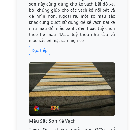
sơn này cũng dùng cho kẻ vạch bãi đỗ xe,
bởi chúng giúp cho các vạch kẻ nổi bật và
dễ nhìn hơn. Ngoài ra, một số màu sắc
khác cũng được sử dụng để kẻ vạch bãi xe
như màu đỏ, màu xanh, đen hoặc tuỳ chọn
theo hệ màu RAL... tuỳ theo nhu cầu và
màu sắc bề mặt sàn hiện có.
Đọc tiếp
Màu Sắc Sơn Kẻ Vạch
Theo Quy chuẩn quốc gia QCVN số