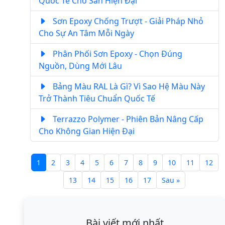
Quốc Tế Cho Sàn Hiện Đại
Sơn Epoxy Chống Trượt - Giải Pháp Nhỏ
Cho Sự An Tâm Mỗi Ngày
Phân Phối Sơn Epoxy - Chọn Đúng
Nguồn, Dùng Mới Lâu
Bảng Màu RAL Là Gì? Vì Sao Hệ Màu Này
Trở Thành Tiêu Chuẩn Quốc Tế
Terrazzo Polymer - Phiên Bản Nâng Cấp
Cho Không Gian Hiện Đại
1
2
3
4
5
6
7
8
9
10
11
12
13
14
15
16
17
Sau »
Bài viết mới nhất