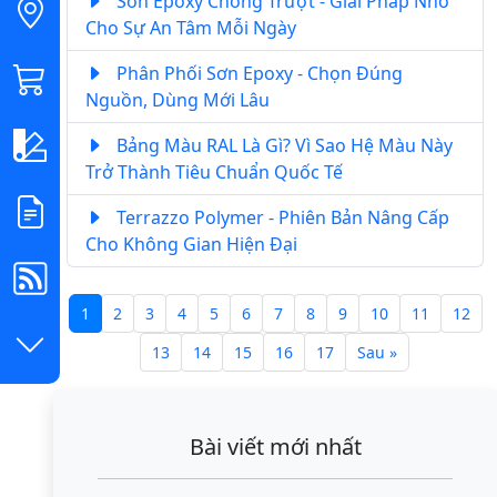
Sơn Epoxy Chống Trượt - Giải Pháp Nhỏ
Cho Sự An Tâm Mỗi Ngày
Phân Phối Sơn Epoxy - Chọn Đúng
Nguồn, Dùng Mới Lâu
Bảng Màu RAL Là Gì? Vì Sao Hệ Màu Này
Trở Thành Tiêu Chuẩn Quốc Tế
Terrazzo Polymer - Phiên Bản Nâng Cấp
Cho Không Gian Hiện Đại
1
2
3
4
5
6
7
8
9
10
11
12
13
14
15
16
17
Sau »
Bài viết mới nhất