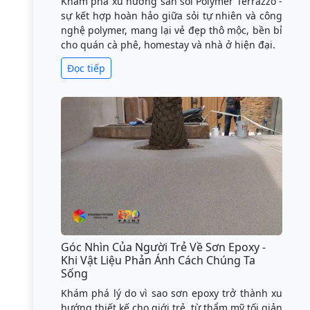
Khám phá xu hướng sàn sỏi Polymer Terrazzo -
sự kết hợp hoàn hảo giữa sỏi tự nhiên và công
nghệ polymer, mang lại vẻ đẹp thô mộc, bền bỉ
cho quán cà phê, homestay và nhà ở hiện đại.
Đọc tiếp
Góc Nhìn Của Người Trẻ Về Sơn Epoxy -
Khi Vật Liệu Phản Ánh Cách Chúng Ta
Sống
Khám phá lý do vì sao sơn epoxy trở thành xu
hướng thiết kế cho giới trẻ, từ thẩm mỹ tối giản