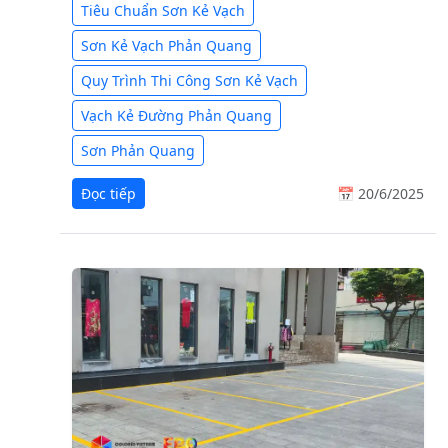
Tiêu Chuẩn Sơn Kẻ Vạch
Sơn Kẻ Vạch Phản Quang
Quy Trình Thi Công Sơn Kẻ Vạch
Vạch Kẻ Đường Phản Quang
Sơn Phản Quang
Đọc tiếp
📅 20/6/2025