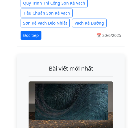
Quy Trình Thi Công Sơn Kẻ Vạch
Tiêu Chuẩn Sơn Kẻ Vạch
Sơn Kẻ Vạch Dẻo Nhiệt
Vạch Kẻ Đường
Đọc tiếp
📅 20/6/2025
Bài viết mới nhất