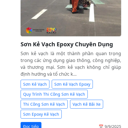
Sơn Kẻ Vạch Epoxy Chuyên Dụng
Sơn kẻ vạch là một thành phần quan trọng
trong các ứng dụng giao thông, công nghiệp,
và thương mại. Sơn kẻ vạch không chỉ giúp
định hướng và tổ chức k...
Sơn Kẻ Vạch
Sơn Kẻ Vạch Epoxy
Quy Trình Thi Công Sơn Kẻ Vạch
Thi Công Sơn Kẻ Vạch
Vạch Kẻ Bãi Xe
Sơn Epoxy Kẻ Vạch
Đọc tiếp
📅 9/9/2025