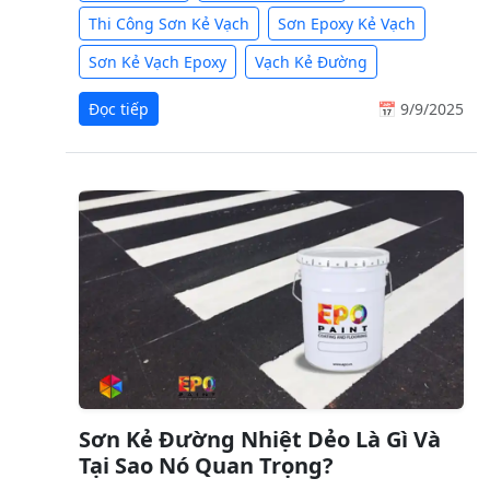
Thi Công Sơn Kẻ Vạch
Sơn Epoxy Kẻ Vạch
Sơn Kẻ Vạch Epoxy
Vạch Kẻ Đường
Đọc tiếp
📅 9/9/2025
Sơn Kẻ Đường Nhiệt Dẻo Là Gì Và
Tại Sao Nó Quan Trọng?