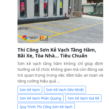
Thi Công Sơn Kẻ Vạch Tầng Hầm,
Bãi Xe, Tòa Nhà… Tiêu Chuẩn
Sơn kẻ vạch tầng hầm không chỉ giúp định
hướng và tổ chức không gian mà còn đóng vai
trò quan trọng trong việc đảm bảo an toàn và
tăng cường hiệu quả ...
Sơn Kẻ Vạch
Sơn Kẻ Vạch Dẻo Nhiệt
Sơn Kẻ Vạch Phản Quang
Sơn Kẻ Vạch Giá Rẻ
Quy Trình Thi Công Sơn Kẻ Vạch