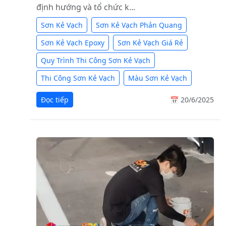
định hướng và tổ chức k...
Sơn Kẻ Vạch
Sơn Kẻ Vạch Phản Quang
Sơn Kẻ Vạch Epoxy
Sơn Kẻ Vạch Giá Rẻ
Quy Trình Thi Công Sơn Kẻ Vạch
Thi Công Sơn Kẻ Vạch
Màu Sơn Kẻ Vạch
Đọc tiếp
📅 20/6/2025