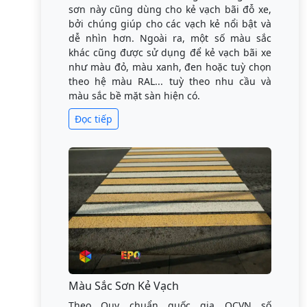
sơn này cũng dùng cho kẻ vạch bãi đỗ xe,
bởi chúng giúp cho các vạch kẻ nổi bật và
dễ nhìn hơn. Ngoài ra, một số màu sắc
khác cũng được sử dụng để kẻ vạch bãi xe
như màu đỏ, màu xanh, đen hoặc tuỳ chọn
theo hệ màu RAL... tuỳ theo nhu cầu và
màu sắc bề mặt sàn hiện có.
Đọc tiếp
Màu Sắc Sơn Kẻ Vạch
Theo Quy chuẩn quốc gia QCVN số