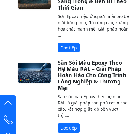
Sang Trọng & Bền Bỉ Theo
Thời Gian
Sơn Epoxy hiệu ứng sơn mài tạo bề
mặt bóng mịn, độ cứng cao, kháng
hóa chất mạnh mẽ. Giải pháp hoàn
...
Đọc tiếp
Sàn Sỏi Màu Epoxy Theo
Hệ Màu RAL – Giải Pháp
Hoàn Hảo Cho Công Trình
Công Nghiệp & Thương
Mại
Sàn sỏi màu Epoxy theo hệ màu
RAL là giải pháp sàn phủ resin cao
cấp, kết hợp giữa độ bền vượt
trội,...
Đọc tiếp