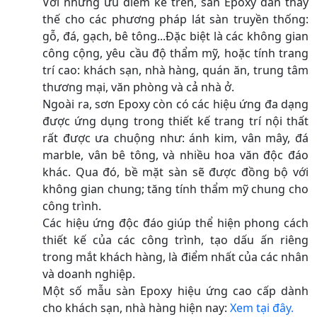
Với những ưu điểm kể trên, sàn Epoxy dần thay
thế cho các phương pháp lát sàn truyền thống:
gỗ, đá, gạch, bê tông...Đặc biệt là các không gian
công cộng, yêu cầu độ thẩm mỹ, hoặc tính trang
trí cao: khách sạn, nhà hàng, quán ăn, trung tâm
thương mại, văn phòng và cả nhà ở.
Ngoài ra, sơn Epoxy còn có các hiệu ứng đa dạng
được ứng dụng trong thiết kế trang trí nội thất
rất được ưa chuộng như: ánh kim, vân mây, đá
marble, vân bê tông, và nhiều hoa văn độc đáo
khác. Qua đó, bề mặt sàn sẽ được đồng bộ với
không gian chung; tăng tính thẩm mỹ chung cho
công trình.
Các hiệu ứng độc đáo giúp thể hiện phong cách
thiết kế của các công trình, tạo dấu ấn riêng
trong mắt khách hàng, là điểm nhất của các nhân
và doanh nghiệp.
Một số mẫu sàn Epoxy hiệu ứng cao cấp dành
cho khách sạn, nhà hàng hiện nay:
Xem tại đây.