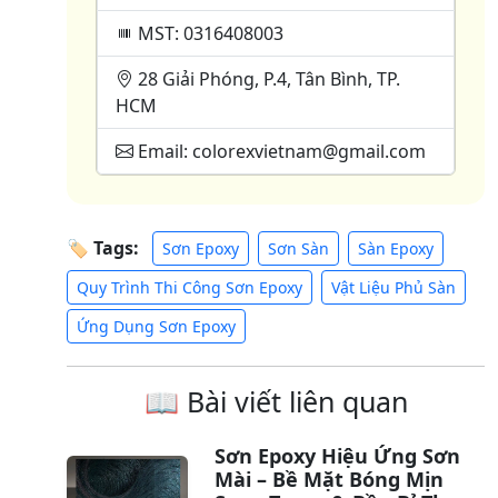
MST: 0316408003
28 Giải Phóng, P.4, Tân Bình, TP.
HCM
Email: colorexvietnam@gmail.com
🏷 Tags:
Sơn Epoxy
Sơn Sàn
Sàn Epoxy
Quy Trình Thi Công Sơn Epoxy
Vật Liệu Phủ Sàn
Ứng Dụng Sơn Epoxy
📖 Bài viết liên quan
Sơn Epoxy Hiệu Ứng Sơn
Mài – Bề Mặt Bóng Mịn