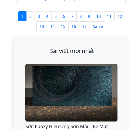
1
2
3
4
5
6
7
8
9
10
11
12
13
14
15
16
17
Sau »
Bài viết mới nhất
Sơn Epoxy Hiệu Ứng Sơn Mài – Bề Mặt