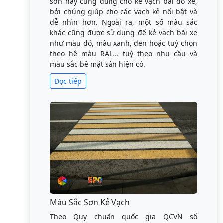
sơn này cũng dùng cho kẻ vạch bãi đỗ xe,
bởi chúng giúp cho các vạch kẻ nổi bật và
dễ nhìn hơn. Ngoài ra, một số màu sắc
khác cũng được sử dụng để kẻ vạch bãi xe
như màu đỏ, màu xanh, đen hoặc tuỳ chọn
theo hệ màu RAL... tuỳ theo nhu cầu và
màu sắc bề mặt sàn hiện có.
Đọc tiếp
Màu Sắc Sơn Kẻ Vạch
Theo Quy chuẩn quốc gia QCVN số