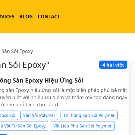
RVICES
BLOG
CONTACT
ư Sàn Sỏi Epoxy
àn Sỏi Epoxy"
4 bài viết
Công Sàn Epoxy Hiệu Ứng Sỏi
ng sàn Epoxy hiệu ứng sỏi là một biện pháp phủ bề mặt
uyên biệt với nhiều ưu điểm và thẩm mỹ cao đang ngày
rở nên phổ biến cho các d...
poxy Sỏi
Sàn Sỏi Polymer
Thi Công Sàn Sỏi Polymer
iá Vật Tư Sàn Sỏi Epoxy
Vật Liệu Phủ Sàn Sỏi Polymer