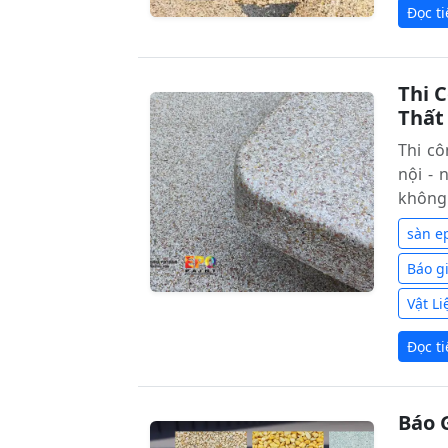
Đọc t
Thi C
Thất
Thi cô
nội - 
không 
sàn e
Báo gi
Vật L
Đọc t
Báo 