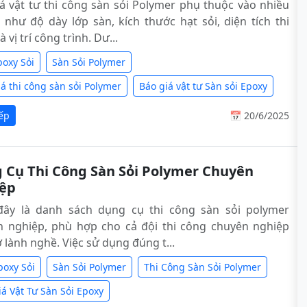
á vật tư thi công sàn sỏi Polymer phụ thuộc vào nhiều
 như độ dày lớp sàn, kích thước hạt sỏi, diện tích thi
 vị trí công trình. Dư...
poxy Sỏi
Sàn Sỏi Polymer
á thi công sàn sỏi Polymer
Báo giá vật tư Sàn sỏi Epoxy
iếp
📅 20/6/2025
 Cụ Thi Công Sàn Sỏi Polymer Chuyên
ệp
đây là danh sách dụng cụ thi công sàn sỏi polymer
n nghiệp, phù hợp cho cả đội thi công chuyên nghiệp
ợ lành nghề. Việc sử dụng đúng t...
poxy Sỏi
Sàn Sỏi Polymer
Thi Công Sàn Sỏi Polymer
iá Vật Tư Sàn Sỏi Epoxy