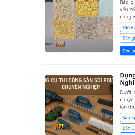
Báo gi
yếu tố
công và
sàn e
Báo gi
Đọc t
Dụng
Nghi
Dưới 
chuyê
lẫn th
Sàn E
Báo G