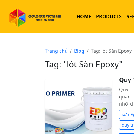
HOME
PRODUCTS
SE
Trang chủ
Blog
Tag: lót Sàn Epoxy
Tag: "lót Sàn Epoxy"
Quy 
Quy t
quan 
nhờ kh
sơn E
quy tr