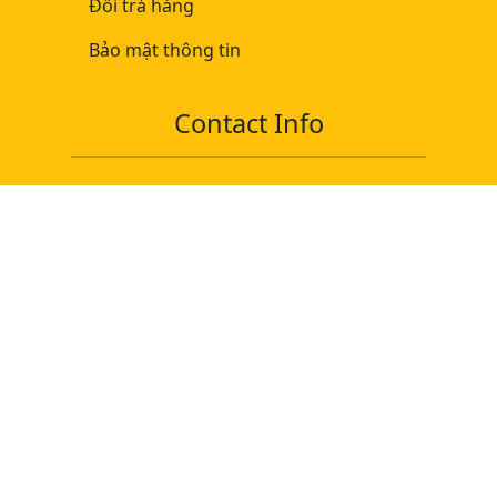
Đổi trả hàng
Bảo mật thông tin
Contact Info
Tel-Vi: 096 9999 249
Tel-Vi: 0966 54 79 39
Tel-Vi: 0966 33 44 88
Tel-En: 09 8888 4073
Email: colorexvietnam@gmail.com
Vietnam Color Exchange Co.Ltd
Tax-code: 0316408003