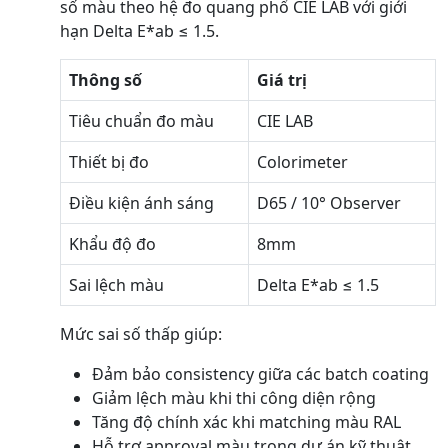
số màu theo hệ đo quang phổ CIE LAB với giới
hạn Delta E*ab ≤ 1.5.
Thông số
Giá trị
Tiêu chuẩn đo màu
CIE LAB
Thiết bị đo
Colorimeter
Điều kiện ánh sáng
D65 / 10° Observer
Khẩu độ đo
8mm
Sai lệch màu
Delta E*ab ≤ 1.5
Mức sai số thấp giúp:
Đảm bảo consistency giữa các batch coating
Giảm lệch màu khi thi công diện rộng
Tăng độ chính xác khi matching màu RAL
Hỗ trợ approval màu trong dự án kỹ thuật