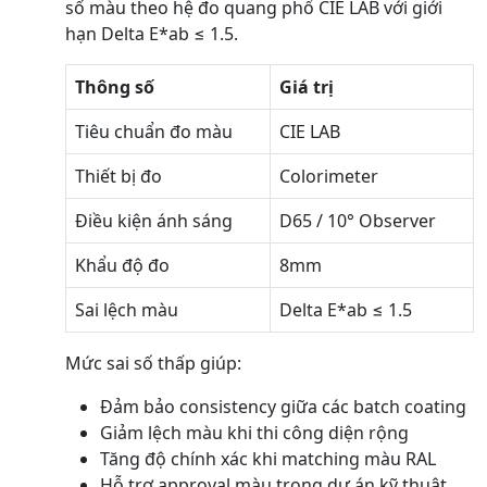
số màu theo hệ đo quang phổ CIE LAB với giới
hạn Delta E*ab ≤ 1.5.
Thông số
Giá trị
Tiêu chuẩn đo màu
CIE LAB
Thiết bị đo
Colorimeter
Điều kiện ánh sáng
D65 / 10° Observer
Khẩu độ đo
8mm
Sai lệch màu
Delta E*ab ≤ 1.5
Mức sai số thấp giúp:
Đảm bảo consistency giữa các batch coating
Giảm lệch màu khi thi công diện rộng
Tăng độ chính xác khi matching màu RAL
Hỗ trợ approval màu trong dự án kỹ thuật