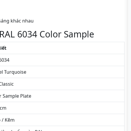
 sáng khác nhau
 RAL 6034 Color Sample
tiết
6034
el Turquoise
Classic
r Sample Plate
5cm
 / Kẽm