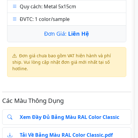
Quy cách: Metal 5x15cm
ĐVTC: 1 color/sample
Đơn Giá:
Liên Hệ
Đơn giá chưa bao gồm VAT hiện hành và phí
ship. Vui lòng cập nhật đơn giá mới nhất tại số
hotline.
Các Màu Thông Dụng
Xem Đầy Đủ Bảng Màu RAL Color Classic
Tải Về Bảng Màu RAL Color Classic.pdf