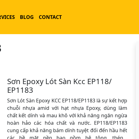
RVICES
BLOG
CONTACT
3
Sơn Epoxy Lót Sàn Kcc EP118/
EP1183
Sơn Lót Sàn Epoxy KCC EP118/EP1183 là sự kết hợp
chuỗi nhựa amid với hạt nhựa Epoxy, dùng làm
chất kết dính và mau khô với khả năng ngăn ngừa
hoàn hảo các hóa chất và nước. EP118/EP1183
cung cấp khả năng bám dính tuyệt đối đến hầu hết
các bề mặt nền bao gồm bê tông, thép…