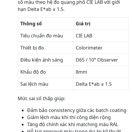
số màu theo hệ đo quang phổ CIE LAB với giới
hạn Delta E*ab ≤ 1.5.
Thông số
Giá trị
Tiêu chuẩn đo màu
CIE LAB
Thiết bị đo
Colorimeter
Điều kiện ánh sáng
D65 / 10° Observer
Khẩu độ đo
8mm
Sai lệch màu
Delta E*ab ≤ 1.5
Mức sai số thấp giúp:
Đảm bảo consistency giữa các batch coating
Giảm lệch màu khi thi công diện rộng
Tăng độ chính xác khi matching màu RAL
Hỗ trợ approval màu trong dự án kỹ thuật