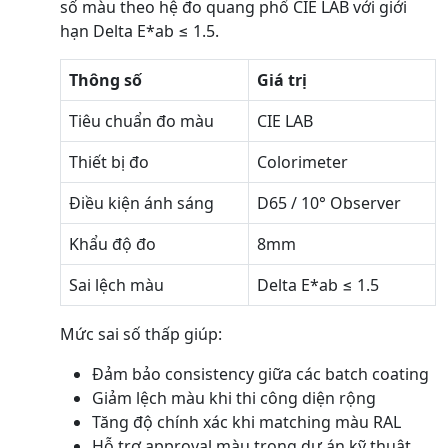
số màu theo hệ đo quang phổ CIE LAB với giới
hạn Delta E*ab ≤ 1.5.
Thông số
Giá trị
Tiêu chuẩn đo màu
CIE LAB
Thiết bị đo
Colorimeter
Điều kiện ánh sáng
D65 / 10° Observer
Khẩu độ đo
8mm
Sai lệch màu
Delta E*ab ≤ 1.5
Mức sai số thấp giúp:
Đảm bảo consistency giữa các batch coating
Giảm lệch màu khi thi công diện rộng
Tăng độ chính xác khi matching màu RAL
Hỗ trợ approval màu trong dự án kỹ thuật