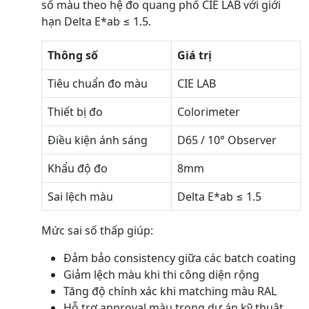
số màu theo hệ đo quang phổ CIE LAB với giới
hạn Delta E*ab ≤ 1.5.
Thông số
Giá trị
Tiêu chuẩn đo màu
CIE LAB
Thiết bị đo
Colorimeter
Điều kiện ánh sáng
D65 / 10° Observer
Khẩu độ đo
8mm
Sai lệch màu
Delta E*ab ≤ 1.5
Mức sai số thấp giúp:
Đảm bảo consistency giữa các batch coating
Giảm lệch màu khi thi công diện rộng
Tăng độ chính xác khi matching màu RAL
Hỗ trợ approval màu trong dự án kỹ thuật