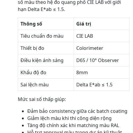
số màu theo hệ đo quang phổ CIE LAB với giới
hạn Delta E*ab ≤ 1.5.
Thông số
Giá trị
Tiêu chuẩn đo màu
CIE LAB
Thiết bị đo
Colorimeter
Điều kiện ánh sáng
D65 / 10° Observer
Khẩu độ đo
8mm
Sai lệch màu
Delta E*ab ≤ 1.5
Mức sai số thấp giúp:
Đảm bảo consistency giữa các batch coating
Giảm lệch màu khi thi công diện rộng
Tăng độ chính xác khi matching màu RAL
Hỗ trợ approval màu trong dự án kỹ thuật