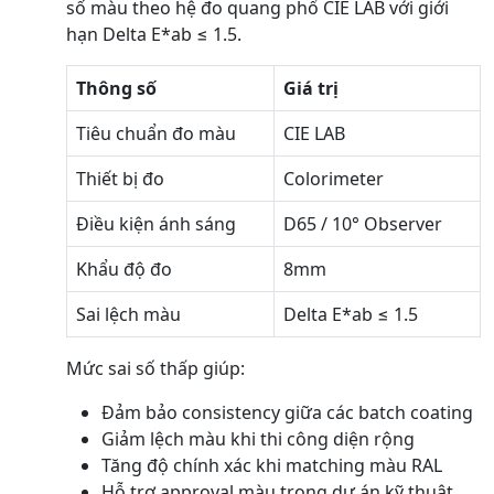
số màu theo hệ đo quang phổ CIE LAB với giới
hạn Delta E*ab ≤ 1.5.
Thông số
Giá trị
Tiêu chuẩn đo màu
CIE LAB
Thiết bị đo
Colorimeter
Điều kiện ánh sáng
D65 / 10° Observer
Khẩu độ đo
8mm
Sai lệch màu
Delta E*ab ≤ 1.5
Mức sai số thấp giúp:
Đảm bảo consistency giữa các batch coating
Giảm lệch màu khi thi công diện rộng
Tăng độ chính xác khi matching màu RAL
Hỗ trợ approval màu trong dự án kỹ thuật