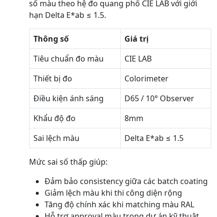
số màu theo hệ đo quang phổ CIE LAB với giới
hạn Delta E*ab ≤ 1.5.
Thông số
Giá trị
Tiêu chuẩn đo màu
CIE LAB
Thiết bị đo
Colorimeter
Điều kiện ánh sáng
D65 / 10° Observer
Khẩu độ đo
8mm
Sai lệch màu
Delta E*ab ≤ 1.5
Mức sai số thấp giúp:
Đảm bảo consistency giữa các batch coating
Giảm lệch màu khi thi công diện rộng
Tăng độ chính xác khi matching màu RAL
Hỗ trợ approval màu trong dự án kỹ thuật