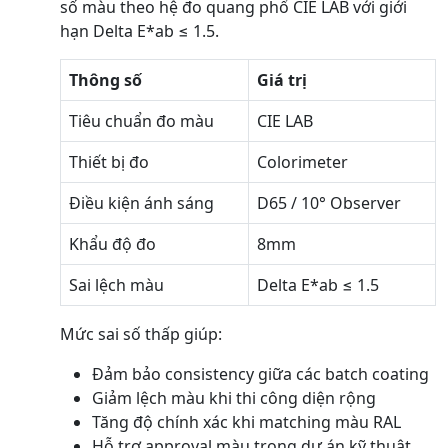
số màu theo hệ đo quang phổ CIE LAB với giới
hạn Delta E*ab ≤ 1.5.
Thông số
Giá trị
Tiêu chuẩn đo màu
CIE LAB
Thiết bị đo
Colorimeter
Điều kiện ánh sáng
D65 / 10° Observer
Khẩu độ đo
8mm
Sai lệch màu
Delta E*ab ≤ 1.5
Mức sai số thấp giúp:
Đảm bảo consistency giữa các batch coating
Giảm lệch màu khi thi công diện rộng
Tăng độ chính xác khi matching màu RAL
Hỗ trợ approval màu trong dự án kỹ thuật