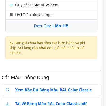
Quy cách: Metal 5x15cm
ĐVTC: 1 color/sample
Đơn Giá:
Liên Hệ
Đơn giá chưa bao gồm VAT hiện hành và phí
ship. Vui lòng cập nhật đơn giá mới nhất tại số
hotline.
Các Màu Thông Dụng
Xem Đầy Đủ Bảng Màu RAL Color Classic
Tải Về Bảng Màu RAL Color Classic.pdf