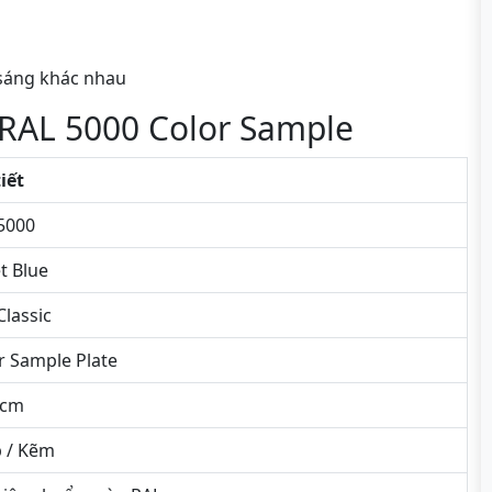
 sáng khác nhau
 RAL 5000 Color Sample
tiết
5000
et Blue
Classic
r Sample Plate
5cm
 / Kẽm