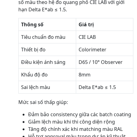
số màu theo hệ đo quang phổ CIE LAB với giới
hạn Delta E*ab ≤ 1.5.
Thông số
Giá trị
Tiêu chuẩn đo màu
CIE LAB
Thiết bị đo
Colorimeter
Điều kiện ánh sáng
D65 / 10° Observer
Khẩu độ đo
8mm
Sai lệch màu
Delta E*ab ≤ 1.5
Mức sai số thấp giúp:
Đảm bảo consistency giữa các batch coating
Giảm lệch màu khi thi công diện rộng
Tăng độ chính xác khi matching màu RAL
Hỗ trợ approval màu trong dự án kỹ thuật