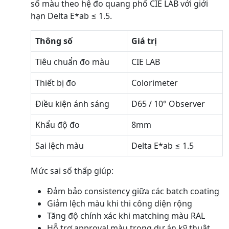
số màu theo hệ đo quang phổ CIE LAB với giới
hạn Delta E*ab ≤ 1.5.
Thông số
Giá trị
Tiêu chuẩn đo màu
CIE LAB
Thiết bị đo
Colorimeter
Điều kiện ánh sáng
D65 / 10° Observer
Khẩu độ đo
8mm
Sai lệch màu
Delta E*ab ≤ 1.5
Mức sai số thấp giúp:
Đảm bảo consistency giữa các batch coating
Giảm lệch màu khi thi công diện rộng
Tăng độ chính xác khi matching màu RAL
Hỗ trợ approval màu trong dự án kỹ thuật